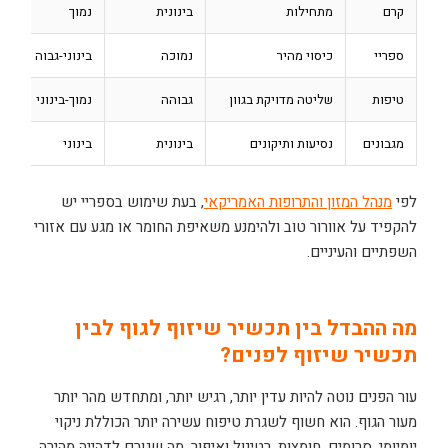
קרם
מתחילות
בינונית
נמוך
ספריי
כיסוי מהיר
נמוכה
בינוני-גבוה
טיפות
שליטה מדויקת בגוון
גבוהה
נמוך-בינוני
מגבונים
נסיעות ותיקונים
בינונית
בינוני
לפי
מנהל המזון והתרופות האמריקאי
, בעת שימוש בספריי יש
להקפיד על אוורור טוב ולהימנע משאיפת החומר או מגע עם אזורי
השפתיים והעיניים.
מה ההבדל בין תכשיר שיזוף לגוף לבין
תכשיר שיזוף לפנים?
עור הפנים נוטה להיות עדין יותר, רגיש יותר, ומתחדש מהר יותר
מעור הגוף. הוא חשוף לשגרת טיפוח עשירה יותר הכוללת ניקוי
יומיומי, סרומים, חומצות, רטינול ואיפור, מה שגורם לדהייה מהירה