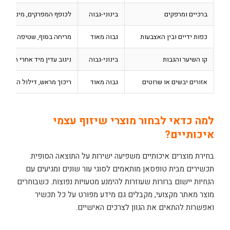
ברכיים ומרפקים
בינוני-גבוה
לכופף המפרקים, מינימום ח
כפות ידיים ובין האצבעות
גבוה מאוד
מריחה בסוף, שטיפה מיידית
קו השיער והגבות
בינוני-גבוה
ניגוב עדין מיד אחרי המריח
אזורים יבשים או שרוטים
גבוה מאוד
ריכוך מראש, דילול החומר
למה כדאי לבחור מוצרי שיזוף עצמי
איכותיים?
בחירת מוצרים איכותיים משפיעה ישירות על התוצאה הסופית.
תכשירים מבית טופסאן מותאמים לסוגי עור שונים ומגיעים עם
הנחיות יישום ברורות שעוזרות להימנע מטעויות נפוצות. כשבוחרים
מוצר מאתר מקצועי, מקבלים גם מידע מפורט על כל תכשיר
ואפשרות להתאים את הגוון לצרכים האישיים.