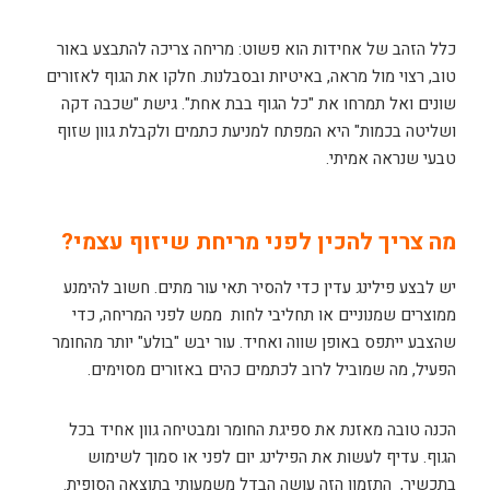
כלל הזהב של אחידות הוא פשוט: מריחה צריכה להתבצע באור
טוב, רצוי מול מראה, באיטיות ובסבלנות. חלקו את הגוף לאזורים
שונים ואל תמרחו את "כל הגוף בבת אחת". גישת "שכבה דקה
ושליטה בכמות" היא המפתח למניעת כתמים ולקבלת גוון שזוף
טבעי שנראה אמיתי.
מה צריך להכין לפני מריחת שיזוף עצמי?
יש לבצע פילינג עדין כדי להסיר תאי עור מתים. חשוב להימנע
ממוצרים שמנוניים או תחליבי לחות ממש לפני המריחה, כדי
שהצבע ייתפס באופן שווה ואחיד. עור יבש "בולע" יותר מהחומר
הפעיל, מה שמוביל לרוב לכתמים כהים באזורים מסוימים.
הכנה טובה מאזנת את ספיגת החומר ומבטיחה גוון אחיד בכל
הגוף. עדיף לעשות את הפילינג יום לפני או סמוך לשימוש
בתכשיר, התזמון הזה עושה הבדל משמעותי בתוצאה הסופית.