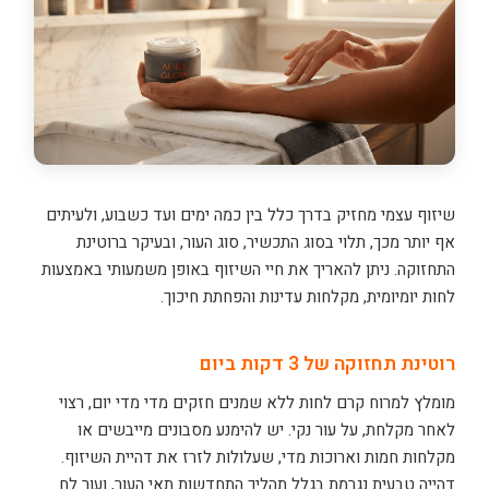
שיזוף עצמי מחזיק בדרך כלל בין כמה ימים ועד כשבוע, ולעיתים
אף יותר מכך, תלוי בסוג התכשיר, סוג העור, ובעיקר ברוטינת
התחזוקה. ניתן להאריך את חיי השיזוף באופן משמעותי באמצעות
לחות יומיומית, מקלחות עדינות והפחתת חיכוך.
רוטינת תחזוקה של 3 דקות ביום
מומלץ למרוח קרם לחות ללא שמנים חזקים מדי מדי יום, רצוי
לאחר מקלחת, על עור נקי. יש להימנע מסבונים מייבשים או
מקלחות חמות וארוכות מדי, שעלולות לזרז את דהיית השיזוף.
דהייה טבעית נגרמת בגלל תהליך התחדשות תאי העור, ועור לח