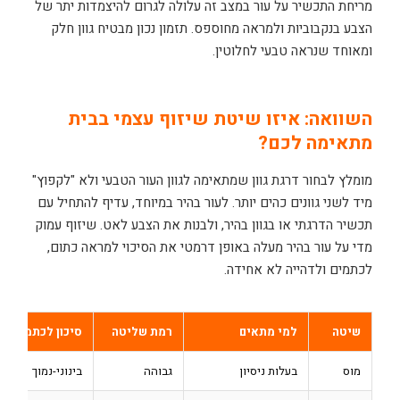
מריחת התכשיר על עור במצב זה עלולה לגרום להיצמדות יתר של
הצבע בנקבוביות ולמראה מחוספס. תזמון נכון מבטיח גוון חלק
ומאוחד שנראה טבעי לחלוטין.
השוואה: איזו שיטת שיזוף עצמי בבית
מתאימה לכם?
מומלץ לבחור דרגת גוון שמתאימה לגוון העור הטבעי ולא "לקפוץ"
מיד לשני גוונים כהים יותר. לעור בהיר במיוחד, עדיף להתחיל עם
תכשיר הדרגתי או בגוון בהיר, ולבנות את הצבע לאט. שיזוף עמוק
מדי על עור בהיר מעלה באופן דרמטי את הסיכוי למראה כתום,
לכתמים ולדהייה לא אחידה.
שיטה
למי מתאים
רמת שליטה
סיכון לכתמים
מוס
בעלות ניסיון
גבוהה
בינוני-נמוך