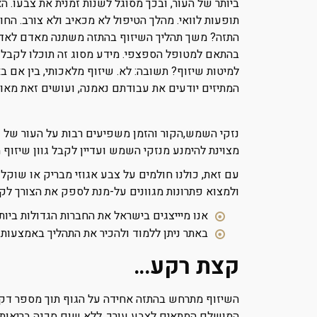
ביותר של העור, ובכך מסוגל לשנות זמנית את צבעו. ה
תופעות לוואי. מהלך הטיפול לא מכאיב ולא צורב. הח
התזה? משך תהליך השיזוף בהתזה משתנה מאדם לאדם בש
בהתאם למטופל הספצפי. מידע מסוג זה תוכלו לקבל בע
למיטות שיזוף? תשובה: לא. שיזוף מלאכותי, בין אם ב
המתיזים יודעים את עבודתם נאמנה, ועושים זאת מאות
נזקי השמש,הקור והזמן משפיעים רבות על העור של כו
מצוינת להימנע מנזקי השמש ועדיין לקבל גוון שיזוף 
עם זאת, כולנו חולמים על צבע אגוזי מבריק או שוקלדי
ולמצוא פתרונות מגוונים על-מנת לספק את הצורך לקב
אנו מיייצגים בישראל את החברות הגדולות ביו
באתר ניתן ללמוד ולהכיר את התהליך באמצעות טכנולוגיית טורבו תוך פחות מ – 2 דקות
קצת רקע…
השיזוף מתרחש בהתזה אחידה על הגוף תוך מספר דקות 
המושלם המתאים לצבע עורך, ללא שום סכנה בריאותי