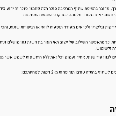
 מדובר בתמיסת שיזוף המרכיבה סוכר תלת פחמני. סוכר זה ידוע כידיד
הכי חשוב- אינו מעודד מלנומה כמו קרני השמש המסוכנות.
ירקות וגליצרין ולכן אינו מעודד תופעות לוואי או רגישויות שונות, וה
ת. כך מתאפשר השילוב של ייצוב תאי העור בין השגת גוון מושלם וניח
ה ולשימוש.
 לגוון עור שזוף, אחיד ועמוק וכל זאת ללא היחשפות לשמש אשר מזיק
בהתזה טורבו תוך פחות מ-2 דקות, לנוחיותכם:
ה