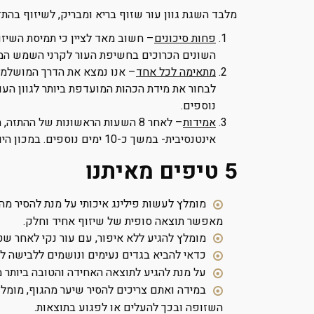
מלבד השגת גוון עור שזוף בריא ומבריק, לשיזוף בהתזה 
פחות סיכונים
– חשוב מאד לציין כי תמיסת השיזו
השונים הכרוכים בחשיפת העור לקרני השמש המע
מתאימה לכל אחד
– אנו נמצא את הדרך המושלמת ל
נוספים.
אמידות
– לאחר 8 השעות הראשונות של ההת
אינטנסיבית- במשך כ-10 ימים נוספים. במכון היופי שלנו תוכלו לזכות בתוצאות אחידות ואסטיות הודות לתמיסת השיזוף 12%-DHA האיכותית שלנו.
5 טיפים מאיתנו
מומלץ לעשות פילינג איכותי על מנת להסיר מה
מאפשר תוצאה סופית של שיזוף אחיד וחלק.
מומלץ להגיע ללא איפור, עם עור נקי לאחר שט
כדאי להביא בגדים נעימים ונושמים ללבישה לא
על מנת להגיע לתוצאה האחידה והטובה ביותר מו
במידה ואתם צריכים להסיר שיער מהגוף, מומל
השזופה ובכך להעלים או לפגוע בתוצאות.