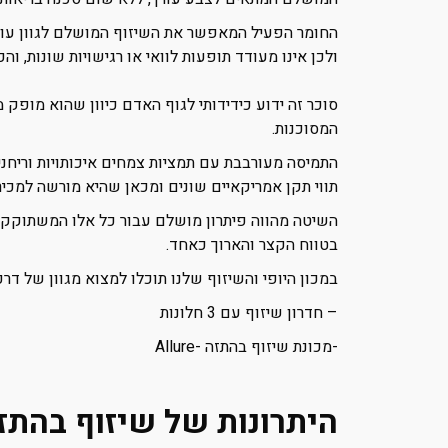
החומר הפעיל המאפשר את השיזוף המושלם לגוון עורך,
ולכן אינו מעודד תופעות לוואי או רגישויות שונות, ו
סוכר זה ידוע כידידותי לגוף האדם כיוון שהוא מופק מ
המסוכנות.
התמיסה מעורבבת עם תמציות צמחים איכותויות וריחניו
תווי תקן אמריקאיים שונים ומכאן שהיא מורשה למכיר
השיטה מהווה פיתרון מושלם עבור כל אלו המשתוקקים
בטווח הקצר והארוך כאחד.
במכון היופי והשיזוף שלנו תוכלו למצוא מגוון של דרכים לשיזוף 
– חדרון שיזוף עם 3 חלונות
-מכונת שיזוף בהתזה -Allure
היתרונות של שיזוף בהתז