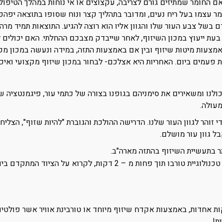
אם החומר שמתיזים גורם לצריבה, עקצוצים או אי נוחות במהלך הטיפול?
ומר עצמו בעל ריח נעים, ומדובר בתהליך קצר ונוח שסופו בתוצאה יפה
ל צבע העור שלו והגוון אליו הוא רוצה להגיע. התוצאות תמיד מרהיב
ת ייעוץ במכון השיזוף, לאחר שייבדק מצבכם ההחלתי. האם יכולים לה
אמצעות מיטות שיזוף ובין אם באמצעות התזה, במידה ונעשה במכון מקצו
 פעמים ביום. האחריות היא אצלכם- לבחור במכון שיזוף מקצועי ואיכו
לנו ומשאירים את סימניהם בגופנו בצורה של כתמי עור, פיגמנטציה ש
מעולה.
 זוהר לגוון העור שלנו. הדרישה ההולכת והגוברת "להיות שזוף", הצליח
ל גוון עור מושלם.
תר בתעשיית השיזוף בהתזה מארה"ב.
, לקרוא על הציוד המתקדם ביותר ולדעת כיצד פועלת השיטה.
אחדות, באמצעות אקדח שיזוף מיוחד או טורבינת אוויר אשר פולטים לח
ת!