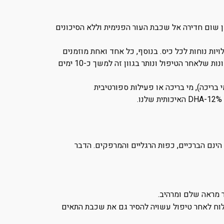
ן שום חדירה אל שכבת העור הפנימית וללא הסיכונים
יות נוחות לכל כיס. בנוסף, כל אחד ואחת מוזמנים
לבחור את מידת הכהות המועדפת ביותר לגוון העור שלכם. חשוב לציין כי העור ממשיך להתכהות במהלך 8 השעות הראשונות שלאחר הטיפול ונותר בגוון זה למשך כ-10 ימים
י בריכה), מי בריכה או פעילות ספורטיבית
הינם הברכיים, כפות הרגליים והמרפקים. הדבר
ר מראה שלם ומרהיב.
לוח לאחר טיפול עשויה להסיר גם את שכבת התאים