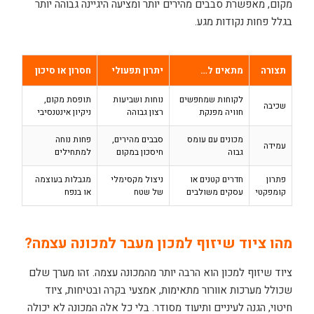
מקום, מאפשרת סבבים מהירים יותר ומציעה היגיינה גבוהה יותר
בגלל פחות נקודות מגע.
תצורה
מתאים ל…
יתרון תפעולי
חסרון או סיכון
לקוחות שמחפשים
נוחות ושביעות
תופסת מקום,
שכיבה
חוויה מפנקת
רצון גבוהה
ניקיון אינטנסיבי
מכונים עם עומס
סבבים מהירים,
פחות נוחה
עמידה
גבוה
חיסכון במקום
למתחילים
פתרון
חדרים קטנים או
ניצול מקסימלי
מגבלות בעוצמה
קומפקטי
עסקים משולבים
של שטח
או בנפח
מהו ציוד שיזוף למכון מעבר למכונה עצמה?
ציוד שיזוף למכון הוא הרבה יותר מהמכונה עצמה. זהו מערך שלם
שכולל מערכות אוורור מתאימות, אמצעי בקרה ובטיחות, ציוד
חיטוי, הגנה לעיניים ותיעוד מסודר. בלי כל אלה המכונה לא יכולה