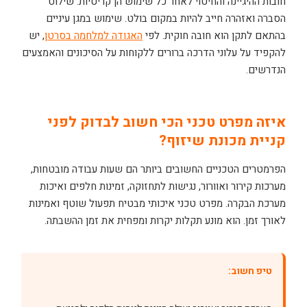
חובות ההיגיינה והחיטוי לאחר כל שימוש הן קריטיות. שילוט
הסברה ואזהרה חייב להיות במקום בולט. שימוש במגן עיניים
בהתאם לתקן הוא חובה חוקית. לפי
האגודה למלחמה בסרטן
, יש
להקפיד על עלוני הדרכה ברורים ללקוחות על הסיכונים והאמצעים
הנדרשים.
איזה מפרט טכני הכי חשוב לבדוק לפני
קניית מכונת שיזוף?
הפרמטרים הטכניים החשובים ביותר הם שעות עבודה מובטחות,
מערכות קירור ואוורור, נגישות לתחזוקה, זמינות חלפים ואיכות
מערכת הבקרה. מפרט טכני איכותי מבטיח תפעול שוטף ואמינות
לאורך זמן. הוא מונע תקלות יקרות ומפחית את זמן ההשבתה.
טיפ חשוב: