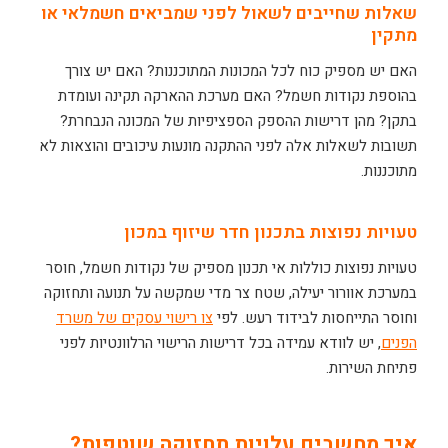
שאלות שחייבים לשאול לפני שמביאים חשמלאי או
מתקין
האם יש מספיק כוח לכל המכונות המתוכננות? האם יש צורך
בהוספת נקודות חשמל? האם מערכת ההארקה תקינה ועומדת
בתקן? מהן דרישות ההספק הספציפיות של המכונה הנבחרת?
תשובות לשאלות אלה לפני ההתקנה מונעות עיכובים והוצאות לא
מתוכננות.
טעויות נפוצות בתכנון חדר שיזוף במכון
טעויות נפוצות כוללות אי תכנון מספיק של נקודות חשמל, חוסר
במערכת אוורור יעילה, שטח צר מדי שמקשה על תנועה ותחזוקה
וחוסר התייחסות לבידוד רעש. לפי
צו רישוי עסקים של משרד
הפנים
, יש לוודא עמידה בכל דרישות הרישוי הרלוונטיות לפני
פתיחת השירות.
איך מחשבים עלויות תחזוקה שוטפות?