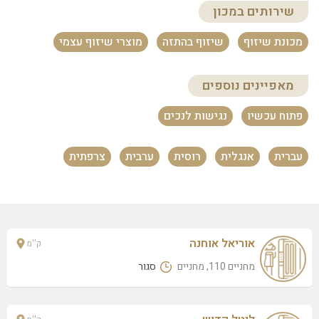
שירותים במכון
עופרי אוחנונה לילו שיין
התמרים 2, ראש פינה
מכונת שיזוף
שיזוף בהתזה
מוצרי שיזוף עצמי
ליטל קדוש
עמיקם שבתאי 28, ראש פינה
מאפיינים נוספים
פתוח עכשיו
נגישות לנכים
עברית
אנגלית
רוסית
ערבית
צרפתית
אוריאל אוחנה
ק''מ
מחניים 110, מחניים
סגור