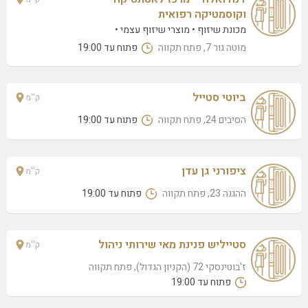
וקוסמטיקה רפואית
קרן ליאן – קוסמטיקה
מכונת שיזוף
מוצרי שיזוף עצמי
מבצע דקל 22 (דירה 17 קומה 5), פתח תקוה
מוטה גור 7, פתח תקווה
פתוח עד 19:00
נאור בן ארי
צבי הירש קלישר 30, פתח תקוה
ביוטי סטייל
ק''מ
רייצי קוסמטיקס
הסיבים 24, פתח תקווה
פתוח עד 19:00
אחים יטוקובסקי 35/9 (קומה 3), פתח תקוה
אביטל ביוטיס
מסדה 50, פתח תקווה
ציפורני גן עדן
ק''מ
ההגנה 23, פתח תקווה
פתוח עד 19:00
נטלי לוי
צה"ל 60, פתח תקווה
ליידי פרינסס
סטייליש פנינת מאי שירותי ניהול
ק''מ
רח' מונטיפיורי 20, פתח תקווה
ז'בוטינסקי 72 (הקניון הגדול), פתח תקווה
פתוח עד 19:00
דנה ואלה – מרכז לאסתטיקה וקוסמטיקה רפואית
מוטה גור 7, פתח תקווה