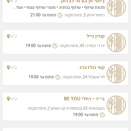
ביוטי זון בע"מ- לבדוק
ק''מ
רבקה גובר 9/12, פתח תקווה
מכונת שיזוף
שיזוף בהתזה
מוצרי שיזוף עצמי
• ועוד...
רפאל איתן 5, פתח תקוה
פתוח עד 21:00
קטי גולדברג
לוי אשכול 24, פתח תקווה
ויקטוריה גוסגוב
קורין נייל
ק''מ
ז'בוטינסקי 89, פתח תקווה
יורדי הסירה 45, פתח תקווה
פתוח עד 19:00
מיטל ביוטי סטייל
שלום שבזי 10, פתח תקווה
קטי גולדברג
ק''מ
אורטל דעבול
לוי אשכול 24, פתח תקווה
פתוח עד 19:00
יפנ נוף 33, פתח תקווה
אורלי ניר
דגניה 10, פתח תקווה
בי יו – רחלי BE YOU
ק''מ
ליאורה כהן
העצמאות 65 (במספרת קו השיער), פתח תקווה
פתוח עד 19:00
פנחס חגין 6/46 (קומה 7), פתח תקווה
אנה רזניק