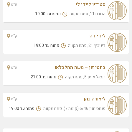
ענת כהן
סטודיו ליידי לי
ק''מ
בן גוריון 42/6 קומה, פתח תקווה
הכורם 11, פתח תקווה
פתוח עד 19:00
בת אל חסין תמרוקים לימור
צה"ל 70 (דירה 2), פתח תקווה
לינוי דהן
ק''מ
רייצי קוסמטיקס
דינוביץ 21, פתח תקווה
פתוח עד 19:00
אחים יטוקובסקי 35/9 (קומה 3), פתח תקוה
לילך צפר
העלייה השניה 2, פתח תקווה
ביוטי זון – משה המלבלאו
ק''מ
נעומי עזר
רפאל איתן 5, פתח תקוה
פתוח עד 21:00
קופלמן אברהם 10, פתח תקווה
סטייליש פנינת מאי שירותי ניהול
ליאורה כהן
ק''מ
ז'בוטינסקי 72 (הקניון הגדול), פתח תקווה
פנחס חגין 6/46 (קומה 7), פתח תקווה
פתוח עד 19:00
אביטל ביוטיס
מסדה 50, פתח תקווה