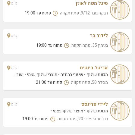
שירת אסתר 4/24 (קומה 6), פתח תקווה
סיגל מפה לאוזן
ק''מ
רבקה גובר 9/12, פתח תקווה
פתוח עד 19:00
ציפורני גן עדן
ההגנה 23, פתח תקווה
נטלי בק
לידור בר
ק''מ
העצמאות 50/3 (קומה 2), פתח תקווה
בנימין 35, פתח תקווה
פתוח עד 19:00
אלין ללין
בלפור 9, פתח תקווה
אביטל ביוטיס
ק''מ
ביוטי זון – משה המלבלאו
מכונת שיזוף
שיזוף בהתזה
מוצרי שיזוף עצמי
• ועוד...
רפאל איתן 5, פתח תקוה
מסדה 50, פתח תקווה
פתוח עד 21:00
חמד לידיה מכון שיזוף
ההגנה 11, פתח תקווה
ליידי פרינסס
ק''מ
דריה נסטרוב Daria
מכונת שיזוף
מוצרי שיזוף עצמי
המכבים 17, פתח תקווה
רח' מונטיפיורי 20, פתח תקווה
פתוח עד 19:00
שי סלמן