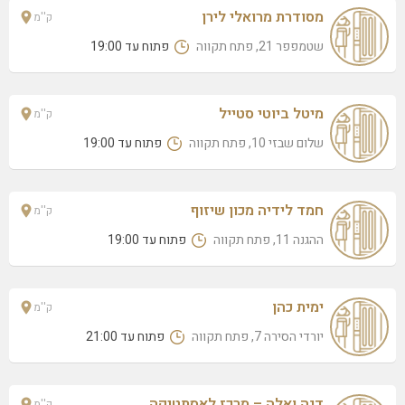
מרדכי בן דרור 4, פתח תקווה
מסודרת מרואלי לירן
ק''מ
ביוטיפול – לינוי
שטמפפר 21, פתח תקווה
פתוח עד 19:00
צבי הירש קלישר 30, פתח תקווה
בי יו – רחלי BE YOU
מיטל ביוטי סטייל
ק''מ
העצמאות 65 (במספרת קו השיער), פתח תקווה
שלום שבזי 10, פתח תקווה
פתוח עד 19:00
הדס לוי
בעל שם טוב 17/8 (קומה 3), פתח תקווה
לינוי דהן
חמד לידיה מכון שיזוף
ק''מ
דינוביץ 21, פתח תקווה
ההגנה 11, פתח תקווה
פתוח עד 19:00
ביוטי זון בע"מ- לבדוק
רפאל איתן 5, פתח תקוה
ימית כהן
ק''מ
קרן ליאן – קוסמטיקה
יורדי הסירה 7, פתח תקווה
פתוח עד 21:00
מבצע דקל 22 (דירה 17 קומה 5), פתח תקוה
נאור בן ארי
צבי הירש קלישר 30, פתח תקוה
דנה ואלה – מרכז לאסתטיקה
ק''מ