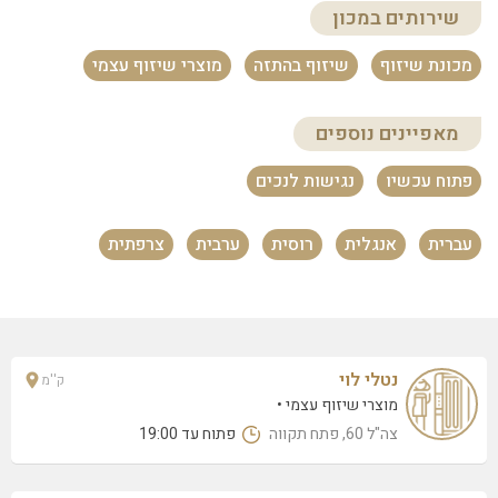
ביוטי סטייל
שירותים במכון
הסיבים 24, פתח תקווה
מכונת שיזוף
שיזוף בהתזה
מוצרי שיזוף עצמי
אולה קוסמטיקס
בילו 21/4 (קומה 2), פתח תקווה
מאפיינים נוספים
אורטל דהן – מכון O&A
פתוח עכשיו
נגישות לנכים
העצמאות 65 קניון גנים, פתח תקווה
רפי חלפון
עברית
אנגלית
רוסית
ערבית
צרפתית
הסיבים 2, פתח תקווה
קורין נייל
יורדי הסירה 45, פתח תקווה
קנדיס פלדמן
נטלי לוי
ק''מ
חן 4/21 (קומה 6), פתח תקווה
מוצרי שיזוף עצמי
צה"ל 60, פתח תקווה
פתוח עד 19:00
בגוף ראשון – דיתה
גיסין 37, פתח תקוה