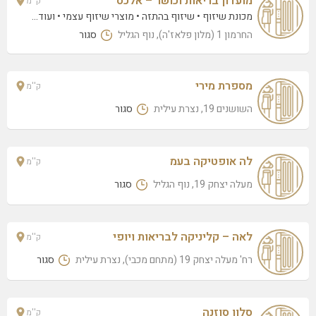
מועדון בריאות וכושר – אלכס
ק''מ
מכונת שיזוף
שיזוף בהתזה
מוצרי שיזוף עצמי
• ועוד...
החרמון 1 (מלון פלאז'ה), נוף הגליל
סגור
מספרת מירי
ק''מ
השושנים 19, נצרת עילית
סגור
לה אופטיקה בעמ
ק''מ
מעלה יצחק 19, נוף הגליל
סגור
לאה – קליניקה לבריאות ויופי
ק''מ
רח' מעלה יצחק 19 (מתחם מכבי), נצרת עילית
סגור
סלון סוזנה
ק''מ