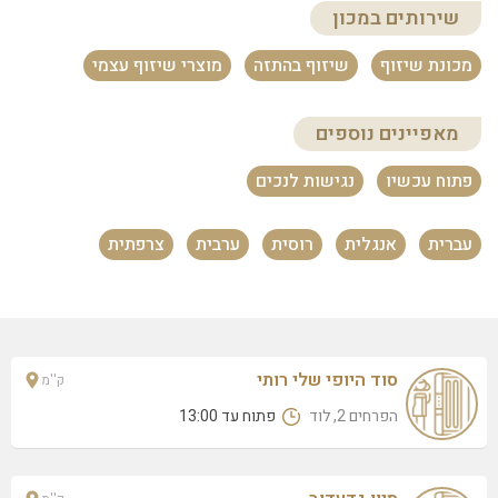
שירותים במכון
אתי תורגמן נייל סטודיו
הציונות 1 (קניון לוד), לוד
מכונת שיזוף
שיזוף בהתזה
מוצרי שיזוף עצמי
נילי תורגמן
המצביאים 10, לוד
מאפיינים נוספים
סוד היופי שלי רותי
פתוח עכשיו
נגישות לנכים
הפרחים 2, לוד
סיון גדעדוב
עברית
אנגלית
רוסית
ערבית
צרפתית
התאנה 366, מושב אחיעזר
מאיר דוסטוב – מירי קליניק
חיים שפירא 35, לוד
רוז פלייס – שוש
סוד היופי שלי רותי
ק''מ
רח' הנשיא 6, לוד
הפרחים 2, לוד
פתוח עד 13:00
אללין
שלמה המלך 4 (קומה 2), לוד