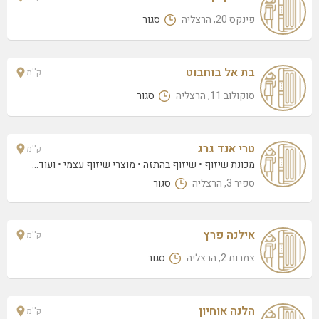
רלי – לאקי וומן
ברנר 24, הרצליה
פינקס 20, הרצליה
סגור
עופרה אצלן
הנוריות 6, הרצליה
בת אל בוחבוט
ק''מ
גני משען
סוקולוב 11, הרצליה
סגור
אריק אינשטיין 28, הרצליה
ציפי ליאל
טרי אנד גרג
ק''מ
הר סיני 18, הרצליה
מכונת שיזוף
שיזוף בהתזה
מוצרי שיזוף עצמי
• ועוד...
נילי אבוקסיס
ספיר 3, הרצליה
סגור
סוקולוב 11, הרצליה
פודיום אינה שיפרין
אילנה פרץ
ק''מ
סוקולוב 29 (קומה 3 משרד 7), הרצליה
צמרות 2, הרצליה
סגור
לריס גרופ בעמ
אבא אבן 5, הרצליה
הלנה אוחיון
ק''מ
קדוש שלומי