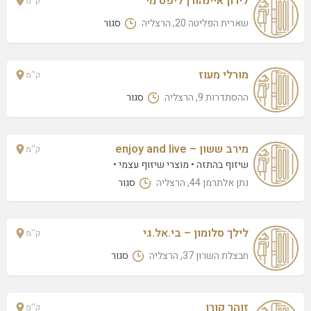
לירון איינהורן ליפט מי
ק''מ
דיין גרופ בעמ
הנדיב 3, הרצליה
שארית הפליטה 20, הרצליה
סגור
אווה – Jade Beauty
המעפילים 39, הרצליה
מורלי מעוז
ק''מ
לירז לוי
ההסתדרות 9, הרצליה
סגור
תור הזהב 2, הרצליה
אלינור טמרה עידן
מירב ששון – enjoy and live
ק''מ
אדירים 1410, תל אביב
שיזוף בהתזה
מוצרי שיזוף עצמי
ליידיס
נתן אלתרמן 44, הרצליה
סגור
המעפילים 39, הרצליה
שירן וולף
לילך סלומון – בי.אל.גי
ק''מ
סוקולוב 71, הרצליה
חבצלת השרון 37, הרצליה
סגור
לירון איינהורן ליפט מי
שארית הפליטה 20, הרצליה
זוהר קורן
ק''מ