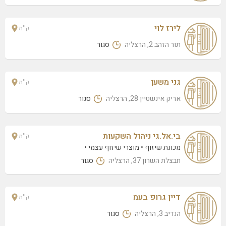
נתן אלתרמן 44, הרצליה
מטרופוליטאן לאב – קפטולינה
לירז לוי
ק''מ
סוקולוב 6, הרצליה
תור הזהב 2, הרצליה
סגור
גני משען
ק''מ
אריק אינשטיין 28, הרצליה
סגור
בי.אל.גי ניהול השקעות
ק''מ
מכונת שיזוף
מוצרי שיזוף עצמי
חבצלת השרון 37, הרצליה
סגור
דיין גרופ בעמ
ק''מ
הנדיב 3, הרצליה
סגור