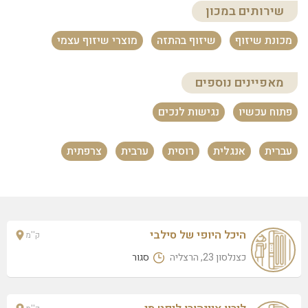
ביוטי אנגלה
שירותים במכון
אריק אינשטיין 28 (דירה 153), הרצליה
מכונת שיזוף
שיזוף בהתזה
מוצרי שיזוף עצמי
אילנה פרץ
צמרות 2, הרצליה
מאפיינים נוספים
גוליה שטרן
פתוח עכשיו
נגישות לנכים
הנשיא יצחק בן צבי 146, הרצליה
אופיר יעקובי
עברית
אנגלית
רוסית
ערבית
צרפתית
סוקולוב 72, הרצליה
שלי פורמן
רבי עקיבא 50, הרצליה
טל לוגסי
היכל היופי של סילבי
ק''מ
שדרות בן גוריון 48, הרצליה
כצנלסון 23, הרצליה
סגור
מירי סופר הרצליה
הזיתים 9, הרצליה