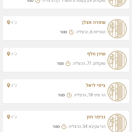
סוקולוב 29 (קומה 3 משרד 7), הרצליה
סגור
נחמיה 9, הרצליה
לילך סלומון – בי.אל.גי
חבצלת השרון 37, הרצליה
עופרה אצלן
ק''מ
הנוריות 6, הרצליה
סגור
פודיום-אינה שיפרין
סוקולוב 29 (קומה 3 משרד 7), הרצליה
שירן וולף
שירן וולף
ק''מ
סוקולוב 71, הרצליה
סוקולוב 71, הרצליה
סגור
רותם קירמאיר מעצב גבות
אריק איינשטיין 34, הרצליה
ציפי ליאל
ק''מ
טרי אנד גרג
הר סיני 18, הרצליה
סגור
ספיר 3, הרצליה
בי.אל.גי ניהול השקעות
חבצלת השרון 37, הרצליה
גניפר חזן
ק''מ
מירב ששון – enjoy and live
רבי עקיבא 54, הרצליה
סגור