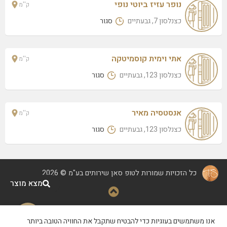
נופר עזיז ביוטי נופי
ק''מ
כצנלסון 7, גבעתיים
סגור
אתי וימית קוסמיטקה
ק''מ
כצנלסון 123, גבעתיים
סגור
אנסטסיה מאיר
ק''מ
כצנלסון 123, גבעתיים
סגור
כל הזכויות שמורות לטופ סאן שירותים בע"מ © 2026
מצא מוצר
קידום ופיתוח
|
הצהרת נגישות
|
אנו משתמשים בעוגיות כדי להבטיח שתקבל את החוויה הטובה ביותר