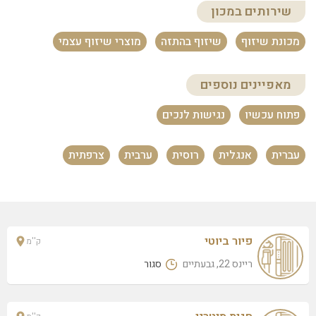
מספרת האומן 114 מיכל מרציאנו
שירותים במכון
כצנלסון 114, גבעתיים
מכונת שיזוף
שיזוף בהתזה
מוצרי שיזוף עצמי
אנסטסיה מאיר
כצנלסון 123, גבעתיים
מאפיינים נוספים
משה ביטון
פתוח עכשיו
נגישות לנכים
ויצמן 22, גבעתיים
פיור ביוטי
עברית
אנגלית
רוסית
ערבית
צרפתית
ריינס 22, גבעתיים
רלי בנגיאת קליניקה לקוסמטיקה רפואית
כורזין 5, גבעתיים
נופר עזיז ביוטי נופי
פיור ביוטי
ק''מ
כצנלסון 7, גבעתיים
ריינס 22, גבעתיים
סגור
אתי וימית קוסמיטקה
כצנלסון 123, גבעתיים