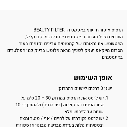
תרסיס איפור חדשני באפקט ה- BEAUTY FILTER
התרסיס מכיל תערובת פיגמנטים ייחודית במרקם קליל,
המטשטש את נראותם של קמטוטים עדינים ופגמים בעור.
הסרום מייקאפ יעניק לפנייך מראה מלוטש בדיוק כמו הפילטרים
באינסטגרם
אופן השימוש
ישנן 3 דרכים ליישום התמרוק:
יש לרסס את התרסיס במרחק 30 – 20 ס״מ על
אזור הפנים והדקולטה (בית החזה) ולהמתין כ- 10
שניות עד לייבוש מלא.
יש לרסס נקודתית על לחיים / אף / סנטר ומצח
ובטפיחות קלות בעזרת מברשת קבוקי או ספוגית