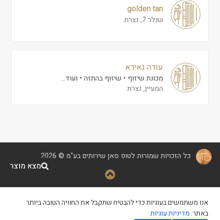
golden tan
שנלר 7, נצרת
עודה גאידא
מכונת שיזוף
שיזוף בהתזה
ועוד...
המעיין, נצרת
כל הזכויות שמורות לטופ סאן שירותים בע"מ © 2026
מצא מוצר
קידום ופיתוח
|
הצהרת נגישות
|
אנו משתמשים בעוגיות כדי להבטיח שתקבל את החוויה הטובה ביותר
מדיניות פרטיות
|
תנאי שימוש
באתר.
מדיניות עוגיות