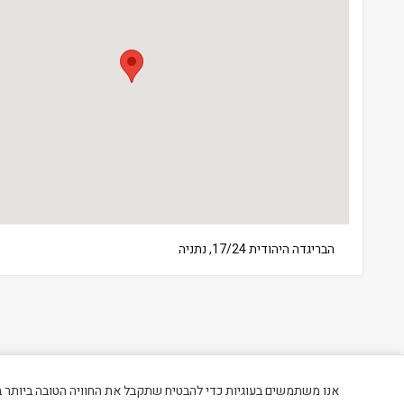
הבריגדה היהודית 17/24, נתניה
אנו משתמשים בעוגיות כדי להבטיח שתקבל את החוויה הטובה ביותר 
כל הזכויות שמורות לטופ סאן שירותים בע"מ © 2026