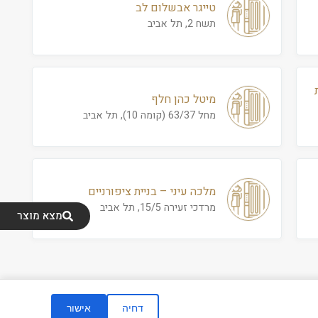
טייגר אבשלום לב
תשח 2, תל אביב
מיטל כהן חלף
מחל 63/37 (קומה 10), תל אביב
מלכה עיני – בניית ציפורניים
מרדכי זעירה 15/5, תל אביב
מצא מוצר
דחיה
אישור
ום ופיתוח
|
הצהרת נגישות
|
מדיניות פרטיות
|
תנאי שימוש