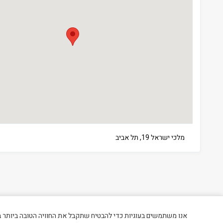
מלכי ישראל 19, תל אביב
אנו משתמשים בעוגיות כדי להבטיח שתקבל את החוויה הטובה ביותר 
כל הזכויות שמורות לטופ סאן שירותים בע"מ © 2026