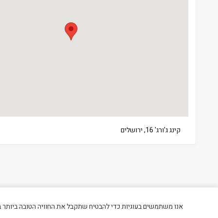
קינג ג'ורג' 16, ירושלים
אנו משתמשים בעוגיות כדי להבטיח שתקבל את החוויה הטובה ביותר 
כל הזכויות שמורות לטופ סאן שירותים בע"מ © 2026