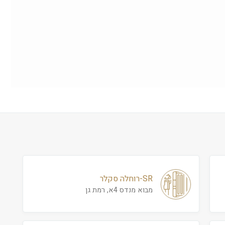
SR-רוחלה סקלר
מבוא מנדס 4א, רמת גן