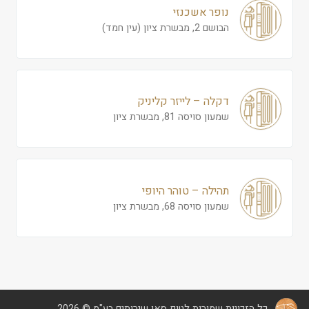
נופר אשכנזי
הבושם 2, מבשרת ציון (עין חמד)
דקלה – לייזר קליניק
שמעון סויסה 81, מבשרת ציון
תהילה – טוהר היופי
שמעון סויסה 68, מבשרת ציון
כל הזכויות שמורות לטופ סאן שירותים בע"מ © 2026