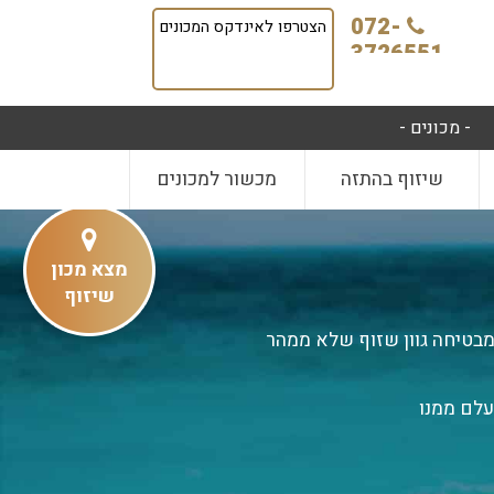
072-
הצטרפו לאינדקס המכונים
3726551
- מכונים -
שיזוף בהתזה
מכשור למכונים
מצא מכון
שיזוף
 Deviously Black - זה הזמן להשתזף עם קרם המכיל 45 ברונזרים ותוספת DHA שמבטיחה גוון שזוף שלא ממהר
עלם ממנו