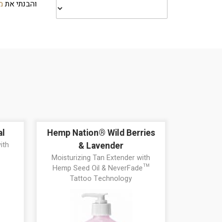
והבנתי את
מ
al
Hemp Nation® Wild Berries
ith
& Lavender
Moisturizing Tan Extender with
Hemp Seed Oil & NeverFade™
Tattoo Technology