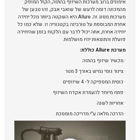
אימונים.ברוב מערכות השיזוף בהתזה, הקול המופק
מהמכונה דומה לרעש של שואבי אבק, זהו טבען של
מערכות מסוג זה. Allure היא השקטה ביותר מכל יחידה
אחרת המבוססת על טורבינה בקטגוריה זו. שלא כמו כל
יחידה אחרת, אתה יכול לדבר עם הלקוח בזמן שהיחידה
פועלת והתוצאות יהיו מושלמות.
מערכת Allure כוללת:
· מכשיר שיזוף בהתזה
· צינור גומי גמיש באורך 3 מטר
· כוסית המספיקה ל- 4 שיזופים
· פתח מיוחד להעמדת אקדח השיזוף
· אחריות לשנה
· הדרכה מלאה ע"י מדריכה מומסכת