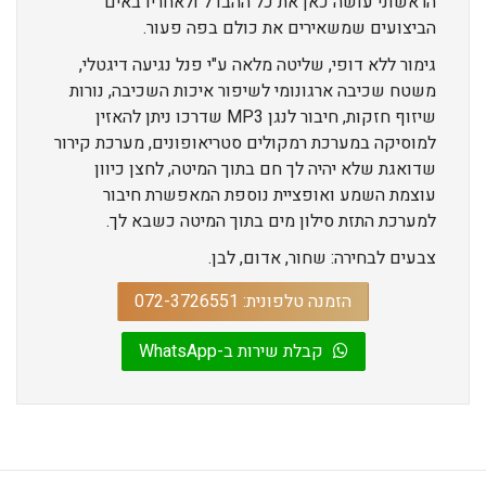
הראשוני עושה כאן את כל ההבדל ולאחריו באים
הביצועים שמשאירים את כולם בפה פעור.
גימור ללא דופי, שליטה מלאה ע"י פנל נגיעה דיגטלי,
משטח שכיבה ארגונומי לשיפור איכות השכיבה, נורות
שיזוף חזקות, חיבור לנגן MP3 שדרכו ניתן להאזין
למוסיקה במערכת רמקולים סטריאופונים, מערכת קירור
שדואגת שלא יהיה לך חם בתוך המיטה, לחצן כיוון
עוצמת השמע ואופציית נוספת המאפשרת חיבור
למערכת התזת סילון מים בתוך המיטה כשבא לך.
צבעים לבחירה: שחור, אדום, לבן.
הזמנה טלפונית: 072-3726551
קבלת שירות ב-WhatsApp