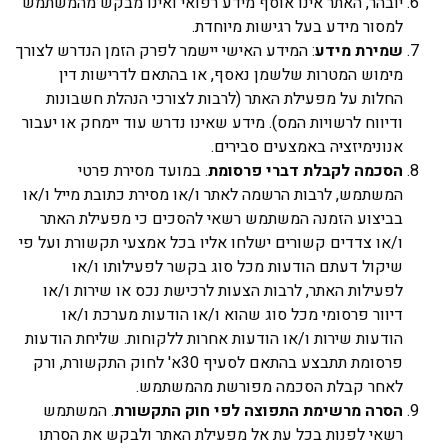
יובהר, האתר אינו אוסף מידע רפואי ואינו מבקש מהמשתמש
למסור מידע בעל רגישות מיוחדת.
שמירת מידע
: המידע האישי יישמר לפרק הזמן הנדרש לצורך
מימוש המטרות שלשמן נאסף, או בהתאם לדרישות דין
החלות על מפעילת האתר (לרבות לצורכי הנהלת חשבונות
ודיווח לרשויות המס). מידע שאינו נדרש עוד יימחק או יעבור
אנונימיזציה באמצעים סבירים.
הסכמה לקבלת דברי פרסומת
. במועד מסירת פרטי
המשתמש, לרבות הרשמה לאתר ו/או מסירת כתובת מייל ו/או
בביצוע הזמנה המשתמש רשאי להסכים כי מפעילת האתר
ו/או צדדים קשורים ישלחו אליו בכל אמצעי תקשורת ועל פי
שיקול דעתם הודעות מכל סוג בקשר לפעילותו ו/או
לפעילות האתר, לרבות הצעות לרכישת נכס או שירות ו/או
דיוור פרסומי מכל סוג שהוא ו/או הודעות מערכת ו/או
הודעות שירות ו/או הודעות אחרות ללקוחות. שליחת הודעות
פרסומת תתבצע בהתאם לסעיף 30א' לחוק התקשורת, ורק
לאחר קבלת הסכמה מפורשת מהמשתמש.
הסרה מרשימת התפוצה לפי חוק התקשורת
. המשתמש
רשאי לפנות בכל עת אל מפעילת האתר ולבקש את הסרתו