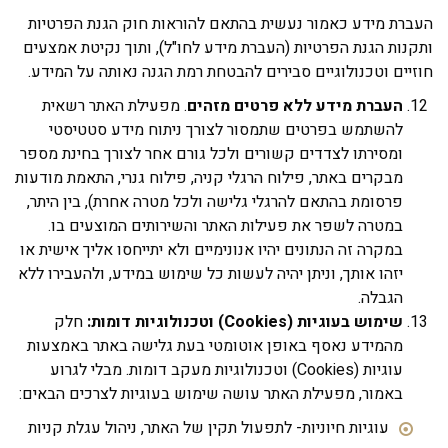
רת מידע כאמור נעשית בהתאם להוראות חוק הגנת הפרטיות
נות הגנת הפרטיות (העברת מידע לחו"ל), ותוך נקיטת אמצעים
יים וטכנולוגיים סבירים להבטחת רמת הגנה נאותה על המידע.
העברת מידע ללא פרטים מזהים
. מפעילת האתר רשאית
להשתמש בפרטים שתמסור לצורך ניתוח מידע סטטיסטי
ומסירתו לצדדים קשורים ולכל גורם אחר לצורך בחינת מספר
מבקרים באתר, פילוח הרגלי קניה, פילוח גנרי, התאמת מודעות
פרסומת בהתאם להרגלי גלישה ולכל מטרה אחרת), בין היתר,
במטרה לשפר את פעילות האתר והשירותים המוצעים בו.
במקרה זה הנתונים יהיו אנונימיים ולא יתייחסו אליך אישית או
יזהו אותך, וניתן יהיה לעשות כל שימוש במידע, ולהעבירו ללא
הגבלה.
שימוש בעוגיות (
Cookies
) וטכנולוגיות דומות:
חלק
מהמידע נאסף באופן אוטומטי בעת גלישה באתר באמצעות
עוגיות (Cookies) וטכנולוגיות מעקב דומות. מבלי לגרוע
באמור, מפעילת האתר עושה שימוש בעוגיות לצרכים הבאים:
עוגיות חיוניות- לתפעול תקין של האתר, ניהול עגלת קניות