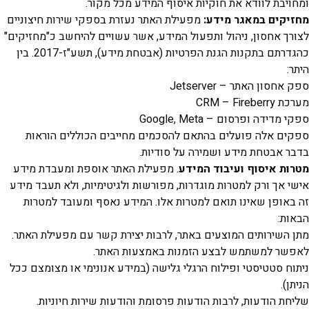
בת לוודא את חוקיות איסוף המידע מכל מקור.
ים במאגר מידע:
מפעילת האתר נעזרת בספקי שירות חיצוניים
 אחסון, ניהול ותפעול המידע, אשר עשויים להיחשב כ"מחזיקים"
כהגדרתם בתקנות הגנת הפרטיות (אבטחת מידע), תשע"ז-2017. בין
ון האתר – Jetserver
CRM – 
דה ופרסום – Google, Meta
 אלה פועלים בהתאם להסכמים מחייבים הכוללים הוראות
אבטחת מידע ושמירה על סודיות.
 איסוף ועיבוד המידע
. מפעילת האתר אוספת ומעבדת מידע
אך ורק למטרות מוגדרות, מפורשות ולגיטימיות, ולא תעבד מידע
ופן שאינו תואם למטרות אלו. המידע נאסף ומעובד למטרות
:
שירותים המוצעים באתר, לרבות יצירת קשר עם מפעילת האתר.
 למשתמש לבצע הזמנות באמצעות האתר.
 סטטיסטי ופילוח הרגלי גלישה (במידע אנונימי או מצומצם ככל
.
 הודעות, לרבות הודעות פרסומת והודעות שירות חיוניות.