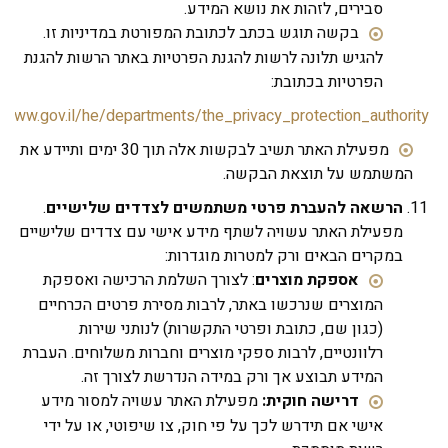
סבירים, לזהות את נושא המידע.
בקשה תוגש בכתב לכתובת המפורטת במדיניות זו.
להגיש תלונה לרשות להגנת הפרטיות באתר הרשות להגנת
הפרטיות בכתובת:
tps://www.gov.il/he/departments/the_privacy_protection_author
מפעילת האתר תשיב לבקשות אלה תוך 30 ימים ותיידע את
המשתמש על תוצאת הבקשה.
הרשאה להעברת פרטי משתמשים לצדדים שלישיים
.
מפעילת האתר עשויה לשתף מידע אישי עם צדדים שלישיים
במקרים הבאים ורק למטרות מוגדרות:
אספקת מוצרים
: לצורך השלמת הרכישה ואספקת
המוצרים שנרכשו באתר, לרבות מסירת פרטים הכרחיים
(כגון שם, כתובת ופרטי התקשרות) לנותני שירות
רלוונטיים, לרבות ספקי מוצרים וחברות משלוחים. העברת
המידע תבוצע אך ורק במידה הנדרשת לצורך זה.
דרישה חוקית:
מפעילת האתר עשויה למסור מידע
אישי אם תידרש לכך על פי חוק, צו שיפוטי, או על ידי