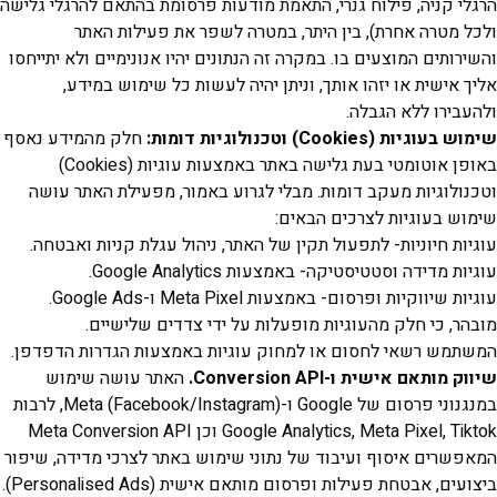
 קניה, פילוח גנרי, התאמת מודעות פרסומת בהתאם להרגלי גלישה
מטרה אחרת), בין היתר, במטרה לשפר את פעילות האתר
תים המוצעים בו. במקרה זה הנתונים יהיו אנונימיים ולא יתייחסו
אישית או יזהו אותך, וניתן יהיה לעשות כל שימוש במידע,
ירו ללא הגבלה.
 בעוגיות (
Cookies
) וטכנולוגיות דומות:
חלק מהמידע נאסף
באופן אוטומטי בעת גלישה באתר באמצעות עוגיות (Cookies)
לוגיות מעקב דומות. מבלי לגרוע באמור, מפעילת האתר עושה
 בעוגיות לצרכים הבאים:
ת חיוניות- לתפעול תקין של האתר, ניהול עגלת קניות ואבטחה.
מדידה וסטטיסטיקה- באמצעות Google Analytics.
ווקיות ופרסום- באמצעות Meta Pixel ו-Google Ads.
, כי חלק מהעוגיות מופעלות על ידי צדדים שלישיים.
ש רשאי לחסום או למחוק עוגיות באמצעות הגדרות הדפדפן.
 מותאם אישית ו-
Conversion API
.
האתר עושה שימוש
במנגנוני פרסום של Google ו-Meta (Facebook/Instagram), לרבות
Google Analytics, Meta Pixel, Tiktok וכן Meta Conversion API
רים איסוף ועיבוד של נתוני שימוש באתר לצרכי מדידה, שיפור
, אבטחת פעילות ופרסום מותאם אישית (Personalised Ads).