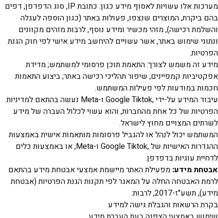
מערכות אלו עשויות לאסוף מידע כגון: כתובת IP, סוג הדפדפן, דפים
יקרת, המוצרים שנצפו, פעולות באתר (כגון הוספה לעגלה
ת רכישה), מזהי מכשיר ומידע נוסף, לרבות מזהים מקוונים
י שימוש באתר, אשר עשויים להיחשב מידע אישי לפי חוק הגנת
ות.
זה משמש לצורך: התאמת תוכן פרסומי למשתמש; מדידת
ביות קמפיינים; שיפור תהליכי רכישה באתר; ביצוע התאמות
 במודעות לפי פעילות המשתמש.
עיבוד המידע על-ידי ,Google Tiktok ו-Meta נעשה בהתאם למדיניות
ות של כל אחת מהחברות, והוא עשוי לכלול העברה של מידע
ם המצויים מחוץ לישראל.
ש יכול לנהל או להגביל פרסומות מותאמות אישית באמצעות
ההגדרות האישיות של ,Google Tiktok ו-Meta, או באמצעות כלים
ת עוגיות בדפדפן.
ת מידע:
מפעילת האתר מיישמת אמצעי אבטחת מידע בהתאם
האבטחה החלה על המאגר לפי תקנות הגנת הפרטיות (אבטחת
"ז-2017, לרבות:
הרשאות והגבלת גישה למידע
 באמצעי הצפנה בעת העברת מידע