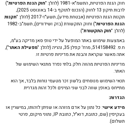
הגנת הפרטיות, התשמ"א-1981 (להלן: "
חוק הגנת הפרטיות
")
לרבות תיקון 13 לחוק (הנכנס לתוקף ב-14 באוגוסט 2025),
ת הגנת הפרטיות (אבטחת מידע), תשע"ז-2017 (להלן: "
תקנות
ת הפרטיות
") וחוק התקשורת (בזק ושידורים), תשמ"ב-1982
ן: "
חוק התקשורת
").
צעות שימוש באתר המופעל על ידי טופ סאן מדיקה בע"מ,
3, נהריה (להלן: "
מפעילת האתר
"),
 מאשר שקראת והבנת את מדיניות פרטיות זו.
ניות הפרטיות מהווה חלק בלתי נפרד מתנאי השימוש של
ר.
י השימוש מנוסחים בלשון זכר מטעמי נוחות בלבד, אך הוא
יחס באופן שווה לבני שני המינים ולכל זהות מגדרית
רות:
ע אישי
: כל נתון על אדם מזוהה או שניתן לזהותו, במישרין או
בעקיפין (שם, כתובת, דוא"ל, כתובת IP, נתוני מיקום, פרטי
ום).