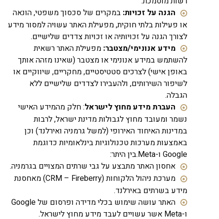
רשות מוסמכת.
הגנה על זכויות:
במקרים של סכסוך משפטי, הונאה
או פעילות בלתי חוקית, מפעילת האתר עשויה למסור מידע
לצורך הגנה על זכויותיה או זכויות צדדים שלישיים.
מידע אנונימי/מצטבר:
מפעילת האתר רשאית
להשתמש במידע אנונימי או מצטבר (שאינו מזהה אותך
באופן אישי) לצרכים סטטיסטיים, מחקריים, שיווקיים או
לשיפור השירותים, ולהעבירו לצדדים שלישיים ללא
הגבלה.
העברת מידע מחוץ לישראל
: חלק מהמידע האישי
נשמר ומעובד מחוץ לגבולות מדינת ישראל, לרבות
במדינות האיחוד האירופי (למשל גרמניה ואירלנד) וכן
באמצעות מערכות טכנולוגיות בינלאומיות כדוגמת
Google ו-Meta.בין היתר:
אחסון האתר מתבצע על גבי שרתים המצויים בגרמניה.
מערכת ניהול הלקוחות (CRM – Fireberry) מאחסנת
מידע בשרתים באירלנד.
האתר עושה שימוש בכלי מדידה ופרסום של Google
ו-Meta אשר עשויים לעבד מידע מחוץ לישראל.