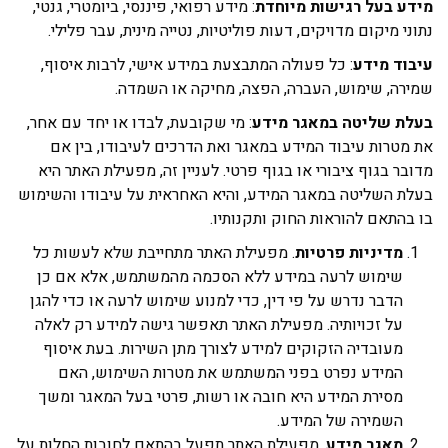
ע בעל רגישות מיוחדת
: מידע רפואי, פיננסי, ביומטרי, גנטי,
ני מיקום מדויקים, דעות פוליטיות, נטייה מינית, עבר פלילי.
וד מידע
: כל פעולה המתבצעת במידע אישי, לרבות איסוף,
רה, שימוש, העברה, הפצה, מחיקה או השמדה.
ת שליטה במאגר מידע
: מי שקובעת, לבדו או יחד עם אחר,
מטרות עיבוד המידע במאגר ואת הדרכים לעיבודו, בין אם
בר בגוף ציבורי או בגוף פרטי. לעניין זה, מפעילת האתר היא
ת השליטה במאגר המידע, והיא האחראית על עיבודו והשימוש
בהתאם להוראות החוק ותקנותיו.
מדיניות פרטיות
. מפעילת האתר מתחייבת שלא לעשות כל
שימוש לרעה במידע ללא הסכמה מהמשתמש, אלא אם כן
הדבר נדרש על פי דין, כדי למנוע שימוש לרעה או כדי להגן
על זכויותיה. מפעילת האתר תאפשר גישה למידע רק לאלה
מעובדיה הזקוקים למידע לצורך מתן השירות. בעת איסוף
המידע נפרט בפני המשתמש את מטרות השימוש, האם
מסירת המידע היא חובה או רשות, פרטי בעל המאגר ומשך
השמירה של המידע.
מאגר מידע
. מפעילת האתר תפעל בהתאם לחובות החלות על