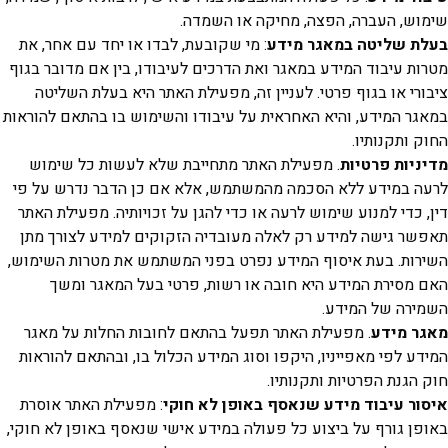
, העברה, הפצה, מחיקה או השמדה.
 שליטה במאגר מידע
: מי שקובעת, לבדו או יחד עם אחר, את
 עיבוד המידע במאגר ואת הדרכים לעיבודו, בין אם מדובר בגוף
י או בגוף פרטי. לעניין זה, מפעילת האתר היא בעלת השליטה
 המידע, והיא האחראית על עיבודו והשימוש בו בהתאם להוראות
ותקנותיו.
ות פרטיות
. מפעילת האתר מתחייבת שלא לעשות כל שימוש
במידע ללא הסכמה מהמשתמש, אלא אם כן הדבר נדרש על פי
כדי למנוע שימוש לרעה או כדי להגן על זכויותיה. מפעילת האתר
 גישה למידע רק לאלה מעובדיה הזקוקים למידע לצורך מתן
ת. בעת איסוף המידע נפרט בפני המשתמש את מטרות השימוש,
סירת המידע היא חובה או רשות, פרטי בעל המאגר ומשך
ה של המידע.
 מידע
. מפעילת האתר תפעל בהתאם לחובות החלות על מאגר
 לפי מאפייניו, היקפו וסוג המידע הכלול בו, ובהתאם להוראות
גנת הפרטיות ותקנותיו.
 עיבוד מידע שנאסף באופן לא חוקי
: מפעילת האתר אוסרת
 גורף על ביצוע כל פעולה במידע אישי שנאסף באופן לא חוקי,