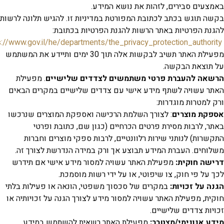
ים סבירים, לזהות את נושא המידע.
תוגש בכתב לכתובת המפורטת במדיניות זו. להגיש תלונה לרשות
 הפרטיות באתר הרשות להגנת הפרטיות בכתובת:
https://www.gov.il/he/departments/the_privacy_protection_auth
מפעילת האתר תשיב לבקשות אלה תוך 30 ימים ותיידע את המשתמש
צאת הבקשה.
ה להעברת פרטי משתמשים לצדדים שלישיים
. מפעילת
עשויה לשתף מידע אישי עם צדדים שלישיים במקרים הבאים
מטרות מוגדרות:
ת מוצרים
: לצורך השלמת הרכישה ואספקת המוצרים שנרכשו
 לרבות מסירת פרטים הכרחיים (כגון שם, כתובת ופרטי
ות) לנותני שירות רלוונטיים, לרבות ספקי מוצרים וחברות
ים. העברת המידע תבוצע אך ורק במידה הנדרשת לצורך זה.
 חוקית:
מפעילת האתר עשויה למסור מידע אישי אם תידרש
ל פי חוק, צו שיפוטי, או על ידי רשות מוסמכת.
על זכויות:
במקרים של סכסוך משפטי, הונאה או פעילות בלתי
, מפעילת האתר עשויה למסור מידע לצורך הגנה על זכויותיה או
ת צדדים שלישיים.
אנונימי/מצטבר:
מפעילת האתר רשאית להשתמש במידע