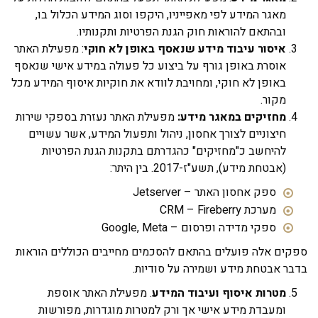
מאגר המידע לפי מאפייניו, היקפו וסוג המידע הכלול בו,
ובהתאם להוראות חוק הגנת הפרטיות ותקנותיו.
איסור עיבוד מידע שנאסף באופן לא חוקי
: מפעילת האתר
אוסרת באופן גורף על ביצוע כל פעולה במידע אישי שנאסף
באופן לא חוקי, ומחויבת לוודא את חוקיות איסוף המידע מכל
מקור.
מחזיקים במאגר מידע:
מפעילת האתר נעזרת בספקי שירות
חיצוניים לצורך אחסון, ניהול ותפעול המידע, אשר עשויים
להיחשב כ"מחזיקים" כהגדרתם בתקנות הגנת הפרטיות
(אבטחת מידע), תשע"ז-2017. בין היתר:
ספק אחסון האתר – Jetserver
מערכת CRM – Fireberry
ספקי מדידה ופרסום – Google, Meta
ים אלה פועלים בהתאם להסכמים מחייבים הכוללים הוראות
ר אבטחת מידע ושמירה על סודיות.
מטרות איסוף ועיבוד המידע
. מפעילת האתר אוספת
ומעבדת מידע אישי אך ורק למטרות מוגדרות, מפורשות