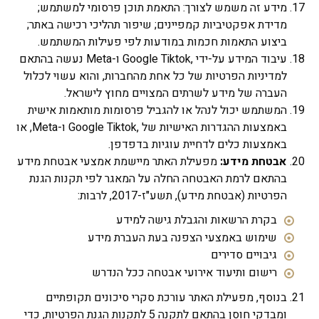
מידע זה משמש לצורך: התאמת תוכן פרסומי למשתמש;
מדידת אפקטיביות קמפיינים; שיפור תהליכי רכישה באתר;
ביצוע התאמות חכמות במודעות לפי פעילות המשתמש.
עיבוד המידע על-ידי ,Google Tiktok ו-Meta נעשה בהתאם
למדיניות הפרטיות של כל אחת מהחברות, והוא עשוי לכלול
העברה של מידע לשרתים המצויים מחוץ לישראל.
המשתמש יכול לנהל או להגביל פרסומות מותאמות אישית
באמצעות ההגדרות האישיות של ,Google Tiktok ו-Meta, או
באמצעות כלים לדחיית עוגיות בדפדפן.
אבטחת מידע:
מפעילת האתר מיישמת אמצעי אבטחת מידע
בהתאם לרמת האבטחה החלה על המאגר לפי תקנות הגנת
הפרטיות (אבטחת מידע), תשע"ז-2017, לרבות:
בקרת הרשאות והגבלת גישה למידע
שימוש באמצעי הצפנה בעת העברת מידע
גיבויים סדירים
רישום ותיעוד אירועי אבטחה ככל הנדרש
בנוסף, מפעילת האתר עורכת סקרי סיכונים תקופתיים
ומבדקי חוסן בהתאם לתקנה 5 לתקנות הגנת הפרטיות, כדי