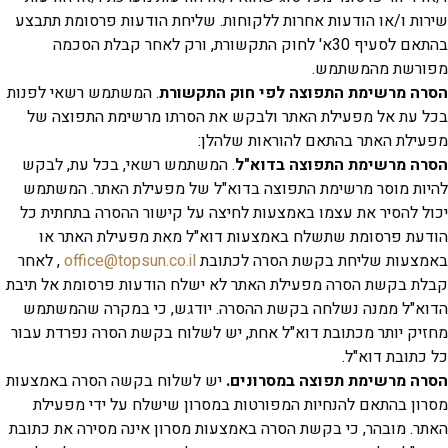
 ו/או הודעות אחרות ללקוחות. שליחת הודעות פרסומת תתבצע
בהתאם לסעיף 30א' לחוק התקשורת, ורק לאחר קבלת הסכמה
שת מהמשתמש.
 מרשימת התפוצה לפי חוק התקשורת
. המשתמש רשאי לפנות
ת אל מפעילת האתר ולבקש את הסרתו מרשימת התפוצה של
ת האתר בהתאם להוראות שלהלן:
 מרשימת התפוצה בדוא"ל
. המשתמש רשאי, בכל עת, לבקש
 מוסר מרשימת התפוצה בדוא"ל של מפעילת האתר. המשתמש
להסיר את עצמו באמצעות לחיצה על קישור ההסרה בתחתית כל
 פרסומת שתשלח באמצעות דוא"ל מאת מפעילת האתר או
ות שליחת בקשת הסרה לכתובת
office@topsun.co.il
, לאחר
בקשת הסרה מפעילת האתר לא ישלח הודעות פרסומת אל תיבת
ל ממנה נשלחה בקשת ההסרה. יודגש, כי במקרה שהמשתמש
 יותר מכתובת דוא"ל אחת, יש לשלוח בקשת הסרה נפרדת עבור
ובת דוא"ל.
מרשימת תפוצה במסרונים.
יש לשלוח בקשה הסרה באמצעות
 בהתאם להנחיות המפורטות במסרון שישלח על ידי מפעילת
 מובהר, כי בקשת הסרה באמצעות מסרון אינה מסירה את כתובת