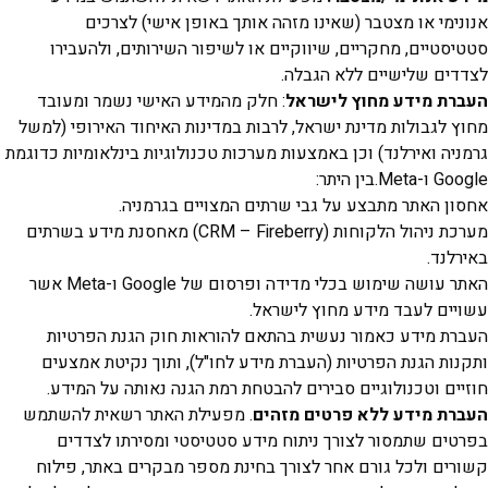
מי או מצטבר (שאינו מזהה אותך באופן אישי) לצרכים
טיים, מחקריים, שיווקיים או לשיפור השירותים, ולהעבירו
ם שלישיים ללא הגבלה.
 מידע מחוץ לישראל
: חלק מהמידע האישי נשמר ומעובד
לגבולות מדינת ישראל, לרבות במדינות האיחוד האירופי (למשל
ה ואירלנד) וכן באמצעות מערכות טכנולוגיות בינלאומיות כדוגמת
ן היתר:
 האתר מתבצע על גבי שרתים המצויים בגרמניה.
מערכת ניהול הלקוחות (CRM – Fireberry) מאחסנת מידע בשרתים
נד.
האתר עושה שימוש בכלי מדידה ופרסום של Google ו-Meta אשר
ם לעבד מידע מחוץ לישראל.
 מידע כאמור נעשית בהתאם להוראות חוק הגנת הפרטיות
ת הגנת הפרטיות (העברת מידע לחו"ל), ותוך נקיטת אמצעים
ם וטכנולוגיים סבירים להבטחת רמת הגנה נאותה על המידע.
 מידע ללא פרטים מזהים
. מפעילת האתר רשאית להשתמש
ם שתמסור לצורך ניתוח מידע סטטיסטי ומסירתו לצדדים
ם ולכל גורם אחר לצורך בחינת מספר מבקרים באתר, פילוח