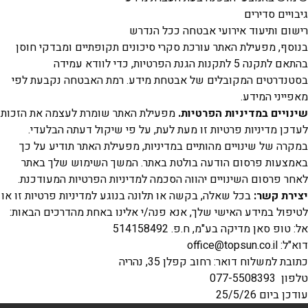
ם סדירים
 ותיעוד אירועי אבטחה ככל הנדרש
, מפעילת האתר עורכת סקרי סיכונים תקופתיים ומבדקי חוסן
בהתאם לתקנה 5 לתקנות הגנת הפרטיות, כדי לוודא עמידה
רטים המקובלים של אבטחת מידע. רמת האבטחה נקבעת לפי
ני המידע.
ים במדיניות הפרטיות.
מפעילת האתר שומרת לעצמה את הזכות
 מדיניות פרטיות זו מעת לעת, על פי שיקול דעתה הבלעדי.
 של שינויים מהותיים במדיניות, מפעילת האתר תודיע על כך
ות פרסום הודעה בולטת באתר. המשך השימוש שלך באתר
פרסום השינויים יהווה הסכמה למדיניות הפרטיות המעודכנת.
 קשר:
בכל שאלה, בקשה או תלונה בנוגע למדיניות פרטיות זו או
ל במידע האישי שלך, אנא פנה/י אלינו באחת מהדרכים הבאות:
 סאן מדיקה בע"מ, ח.פ. 514158492
offic
משלוח דואר: רחוב קפלן 35, נהריה
077-
ם 25/5/26