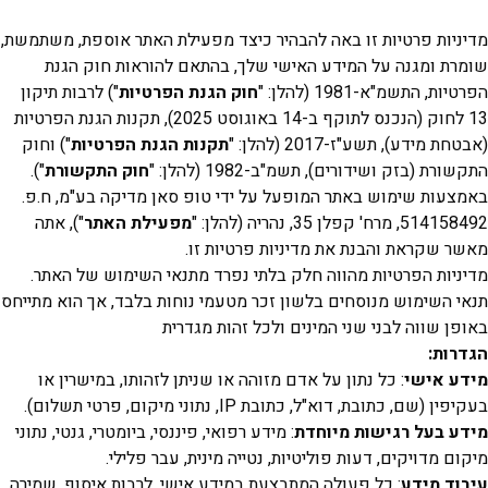
ות פרטיות זו באה להבהיר כיצד מפעילת האתר אוספת, משתמשת,
 ומגנה על המידע האישי שלך, בהתאם להוראות חוק הגנת
 התשמ"א-1981 (להלן: "
חוק הגנת הפרטיות
") לרבות תיקון
13 לחוק (הנכנס לתוקף ב-14 באוגוסט 2025), תקנות הגנת הפרטיות
ידע), תשע"ז-2017 (להלן: "
תקנות הגנת הפרטיות
") וחוק
 (בזק ושידורים), תשמ"ב-1982 (להלן: "
חוק התקשורת
").
ות שימוש באתר המופעל על ידי טופ סאן מדיקה בע"מ, ח.פ.
פלן 35, נהריה (להלן: "
מפעילת האתר
"), אתה
שקראת והבנת את מדיניות פרטיות זו.
ות הפרטיות מהווה חלק בלתי נפרד מתנאי השימוש של האתר.
השימוש מנוסחים בלשון זכר מטעמי נוחות בלבד, אך הוא מתייחס
 שווה לבני שני המינים ולכל זהות מגדרית
ת:
 אישי
: כל נתון על אדם מזוהה או שניתן לזהותו, במישרין או
ם, כתובת, דוא"ל, כתובת IP, נתוני מיקום, פרטי תשלום).
בעל רגישות מיוחדת
: מידע רפואי, פיננסי, ביומטרי, גנטי, נתוני
מדויקים, דעות פוליטיות, נטייה מינית, עבר פלילי.
 מידע
: כל פעולה המתבצעת במידע אישי, לרבות איסוף, שמירה,