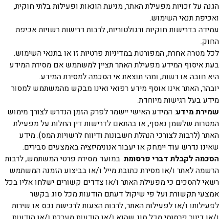
על זכויות מפעילת האתר, מניעת הונאות ופעילות בלתי חוקית,
ת תנאי השימוש.
 בדרישות חוקיות ורגולטוריות, לרבות דרישות רשויות אכיפת
טרה אחרת, המפורטת במדיניות פרטיות זו או בתנאי השימוש.
יסוף המידע מפעילת האתר תציין למשתמש אם מסירת המידע
ובה או רשות, ומהי תוצאת אי הסכמה למסירת המידע.
, האתר אינו אוסף מידע רפואי ואינו מבקש מהמשתמש למסור
בעל רגישות מיוחדת.
ת מידע
: המידע האישי יישמר לפרק הזמן הנדרש לצורך מימוש
ת שלשמן נאסף, או בהתאם לדרישות דין החלות על מפעילת
(לרבות לצורכי הנהלת חשבונות ודיווח לרשויות המס). מידע
 נדרש עוד יימחק או יעבור אנונימיזציה באמצעים סבירים.
 לקבלת דברי פרסומת
. במועד מסירת פרטי המשתמש, לרבות
 לאתר ו/או מסירת כתובת מייל ו/או בביצוע הזמנה המשתמש
להסכים כי מפעילת האתר ו/או צדדים קשורים ישלחו אליו בכל
 תקשורת ועל פי שיקול דעתם הודעות מכל סוג בקשר
ותו ו/או לפעילות האתר, לרבות הצעות לרכישת נכס או שירות
דיוור פרסומי מכל סוג שהוא ו/או הודעות מערכת ו/או הודעות