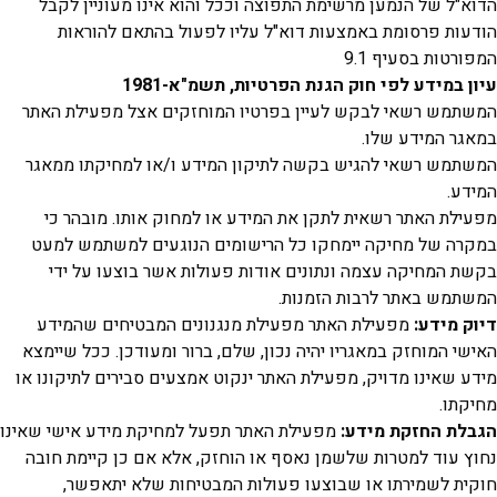
ל של הנמען מרשימת התפוצה וככל והוא אינו מעוניין לקבל
ת פרסומת באמצעות דוא"ל עליו לפעול בהתאם להוראות
ות בסעיף 9.1
במידע לפי חוק הגנת הפרטיות, תשמ"א-1981
ש רשאי לבקש לעיין בפרטיו המוחזקים אצל מפעילת האתר
 המידע שלו.
ש רשאי להגיש בקשה לתיקון המידע ו/או למחיקתו ממאגר
.
ת האתר רשאית לתקן את המידע או למחוק אותו. מובהר כי
 של מחיקה יימחקו כל הרישומים הנוגעים למשתמש למעט
המחיקה עצמה ונתונים אודות פעולות אשר בוצעו על ידי
ש באתר לרבות הזמנות.
מידע:
מפעילת האתר מפעילת מנגנונים המבטיחים שהמידע
 המוחזק במאגריו יהיה נכון, שלם, ברור ומעודכן. ככל שיימצא
שאינו מדויק, מפעילת האתר ינקוט אמצעים סבירים לתיקונו או
ו.
ת החזקת מידע:
מפעילת האתר תפעל למחיקת מידע אישי שאינו
עוד למטרות שלשמן נאסף או הוחזק, אלא אם כן קיימת חובה
 לשמירתו או שבוצעו פעולות המבטיחות שלא יתאפשר,