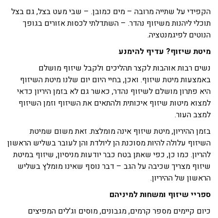
הקפידי על שתייה מרובה – מים כמובן. – שבי מעט בצל, גם בצל
תוכלי ליהנות משיזוף נהדר. – השתדלתי לכסות אזורים בגופך
הנוטים לפיגמנטציה.
מיטת שיזוף? עדיף להימנע
נשים רבות אוהבות לקצר תהליכים ולקבל שיזוף מושלם
באמצעות מיטת שיזוף. ואכן, בחיי היום יום שלנו מיטת השיזוף
היא פתרון מושלם לשיזוף נהדר, כאשר גם לא בזמן היריון כדאי
למצוא מיטות שיזוף איכותית ולהתאים את השיזוף וזמן השיזוף
למצב העור.
בזמן ההיריון, מיטת שיזוף אינה מומלצת. זאת משום שמיטת
השיזוף עלולה להיות מסוכנת הן ליולדת והן לעובר בשליש הראשון
להריון. כמו כן, כפי שאתן בטח כבר יודעות מניסיון, שיזוף במיטת
שיזוף מצריך שכיבה על הגב – דבר נוסף שאינו מומלץ בשליש
הראשון של ההיריון.
ספריי שיזוף ומשחות למיניהם
כיום קיימים מספר קרמים, מגבונים, מוסים וג'לים המפיצים