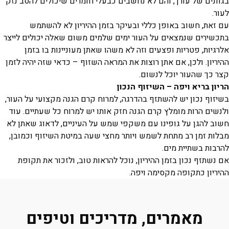
בגוונים של עורך, והם לא נחשבים כבעלי חומרים שיכולים להסב נזק
לעור.
עם זאת, חשוב באופן כללי ובעיקר בזמן ההיריון לא להשתמש
בתכשירים שנמצאים על העור ימים שלמים משום שאלה יכולים לייצר
אלרגיות, פטריות ופצעים וזה לא משהו שאתן מעוניינות בו בזמן
ההיריון. ולכן, אם אתן רוצות את המראה השזוף – כדאי שזה יהיה לזמן
קצר כך שהעור יוכל לנשום.
הריון בריא ויפה – השיזוף הנכון
בשיזוף נכון יש להשתזף בהדרגה, למרוח קרם הגנה מקצועי על העור,
ולנשים הרות מומלץ קרם הגנה חזק אותו יש למרוח כל שעתיים. עוד
חשוב להגן על גופינו עם משקפי שמש על העיניים, לדאוג שאתן לא
מבלות זמן רב מתחת לשמש ויותר מחצי שעה במיטת השיזוף וכמובן,
להרבות בשתיית מים.
אם נשתזף נכון בזמן ההיריון, נוכל להראות טוב, ולזכור את תקופת
ההיריון כתקופה מקסימה ויפה.
מאמרים, מדריכים וטיפים