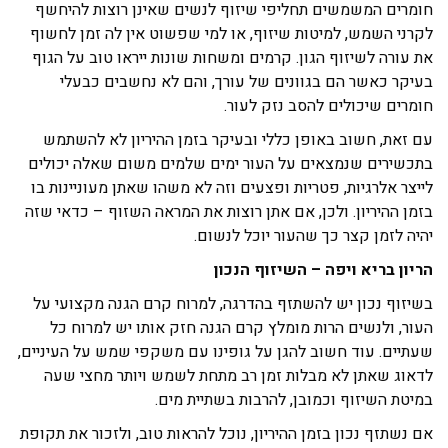
חומרים המשמשים תחליפי שיזוף לנשים שאינן רוצות להיחשף
לקרני השמש, למיטות שיזוף, או למי שפשוט אין לה זמן לחשוף
את עורה לשיזוף הגון. קרמים ומשחות שונות ייראו טוב על הגוף
בעיקר כאשר הם בגוונים של עורך, והם לא נחשבים כבעלי
חומרים שיכולים להסב נזק לעור.
עם זאת, חשוב באופן כללי ובעיקר בזמן ההיריון לא להשתמש
בתכשירים שנמצאים על העור ימים שלמים משום שאלה יכולים
לייצר אלרגיות, פטריות ופצעים וזה לא משהו שאתן מעוניינות בו
בזמן ההיריון. ולכן, אם אתן רוצות את המראה השזוף – כדאי שזה
יהיה לזמן קצר כך שהעור יוכל לנשום.
הריון בריא ויפה – השיזוף הנכון
בשיזוף נכון יש להשתזף בהדרגה, למרוח קרם הגנה מקצועי על
העור, ולנשים הרות מומלץ קרם הגנה חזק אותו יש למרוח כל
שעתיים. עוד חשוב להגן על גופינו עם משקפי שמש על העיניים,
לדאוג שאתן לא מבלות זמן רב מתחת לשמש ויותר מחצי שעה
במיטת השיזוף וכמובן, להרבות בשתיית מים.
אם נשתזף נכון בזמן ההיריון, נוכל להראות טוב, ולזכור את תקופת