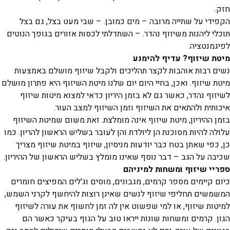
חזק.
הקפידי על שתייה מרובה – מים כמובן. – שבי מעט בצל, גם בצל
תוכלי ליהנות משיזוף נהדר. – השתדלתי לכסות אזורים בגופך הנוטים
לפיגמנטציה.
מיטת שיזוף? עדיף להימנע
נשים רבות אוהבות לקצר תהליכים ולקבל שיזוף מושלם באמצעות
מיטת שיזוף. ואכן, בחיי היום יום שלנו מיטת השיזוף היא פתרון מושלם
לשיזוף נהדר, כאשר גם לא בזמן היריון כדאי למצוא מיטות שיזוף
איכותית ולהתאים את השיזוף וזמן השיזוף למצב העור.
בזמן ההיריון, מיטת שיזוף אינה מומלצת. זאת משום שמיטת השיזוף
עלולה להיות מסוכנת הן ליולדת והן לעובר בשליש הראשון להריון. כמו
כן, כפי שאתן בטח כבר יודעות מניסיון, שיזוף במיטת שיזוף מצריך
שכיבה על הגב – דבר נוסף שאינו מומלץ בשליש הראשון של ההיריון.
ספריי שיזוף ומשחות למיניהם
כיום קיימים מספר קרמים, מגבונים, מוסים וג'לים המפיצים חומרים
המשמשים תחליפי שיזוף לנשים שאינן רוצות להיחשף לקרני השמש,
למיטות שיזוף, או למי שפשוט אין לה זמן לחשוף את עורה לשיזוף
הגון. קרמים ומשחות שונות ייראו טוב על הגוף בעיקר כאשר הם