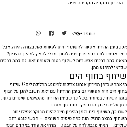
ההיריון כתקופה מקסימה ויפה.
שתפו:
?>
אכן, בזמן ההיריון אפשר להשתזף וניתן לעשות זאת בצורה זהירה. אבל
כיצד אפשר לתת צבע עדין ויפה לעורך מבלי להזיק למהלך ההיריון?
מצאנו כמה דרכים אפשריות לשיזוף בטוח ולעומת זאת, גם כמה דרכים
שכדאי להימנע מהן.
שיזוף בחוף הים
מי אמר שבזמן ההיריון אנחנו צריכות להימנע מהליכה לים?! שיזוף
בחוף הים הוא אפשרי גם בזמן ההיריון! עם זאת, חשוב להגן על הגוף
בזמן השיזוף, במיוחד בשל כך שבזמן ההיריון, מתקיימים שינויים בגוף,
כגון עלייה בלחץ הדם עקב חום גוף מוגבר.
לשם כך, השיזוף בים בזמן ההיריון חייב להיות מבוקר אפילו יותר
משיזוף במצב הרגיל. הנה כמה טיפים חשובים: – חבשי כובע רחב
שוליים. – הניחי מגבת לחה על הבטן. – מרחי את עורך במקדם הגנה